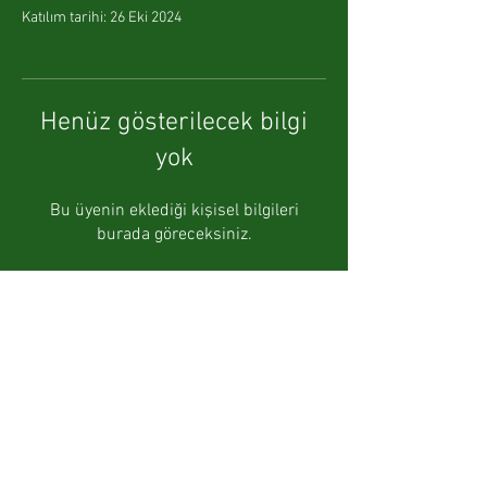
Katılım tarihi: 26 Eki 2024
Henüz gösterilecek bilgi
yok
Bu üyenin eklediği kişisel bilgileri
burada göreceksiniz.
İLETİŞİM
+90 541 692 52 10
bellapowerzeytinhasat@gmail.com
Gizlilik Politikası
Satış Sözleşmesi