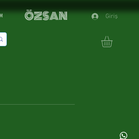
ÖZSAN
İM
Giriş